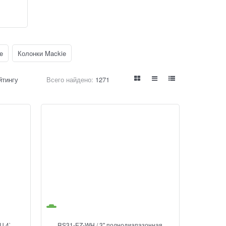
e
Колонки Mackie
Всего найдено:
1271
йтингу
U 4`
RS31-EZ-WH / 3" полнодиапазонная