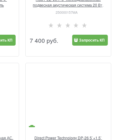
ль
подвесная акустическая система 20 Вт,
белый цвет / SOUNDTUBE
250000157MA
7 400
 руб.
ить КП
Запросить КП
ная АС.
Direct Power Technology DP-26 5`+1.5`