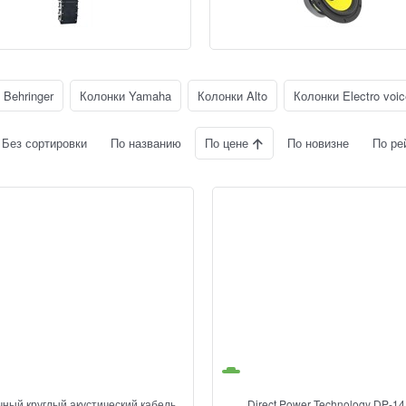
 Behringer
Колонки Yamaha
Колонки Alto
Колонки Electro voic
По цене
Без сортировки
По названию
По новизне
По ре
чный круглый акустический кабель
Direct Power Technology DP-14