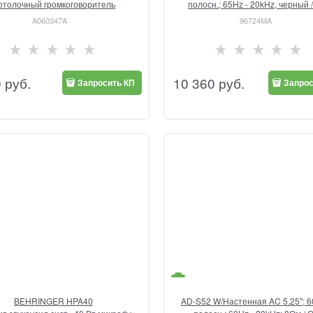
отолочный громкоговоритель
полосн.; 65Hz - 20kHz, черный
A060347A
96724MA
0
 руб.
10 360
 руб.
Запросить КП
Запрос
BEHRINGER HPA40
AD-S52 W/Настенная AC 5.25"; 60