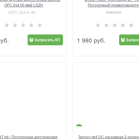
OFC 2х4.00 мм2 LSZH
Потолочный громкоговорите
C277 L.S.Z.H.-AC
A060342A
руб.
1 980
 руб.
Запросить КП
Запрос
T-nb / Потолочная акустическая
Tannoy iw4 DC пассивная 2-полос