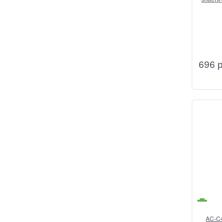
696
 
AC-C4