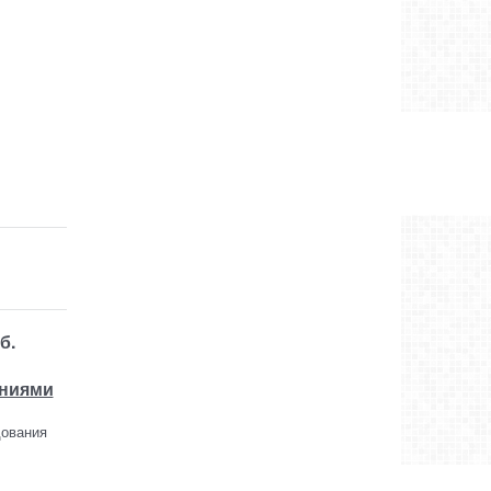
б.
ениями
ования