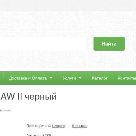
Найти
Доставка и Оплата
Услуги
Каталог
Контакты
 AW II черный
 черный
Производитель:
Lowepro
0 отзывов
Артикул:
3285