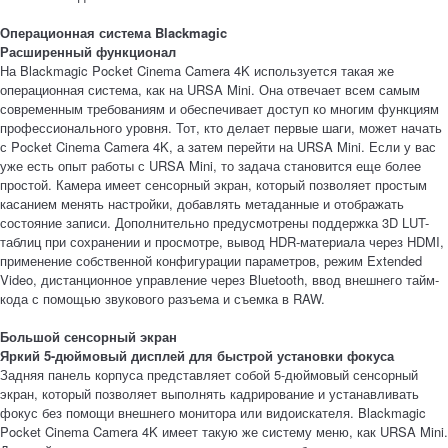
Операционная система Blackmagic
Расширенный функционал
На Blackmagic Pocket Cinema Camera 4K используется такая же
операционная система, как на URSA Mini. Она отвечает всем самым
современным требованиям и обеспечивает доступ ко многим функциям
профессионального уровня. Тот, кто делает первые шаги, может начать
с Pocket Cinema Camera 4K, а затем перейти на URSA Mini. Если у вас
уже есть опыт работы с URSA Mini, то задача становится еще более
простой. Камера имеет сенсорный экран, который позволяет простым
касанием менять настройки, добавлять метаданные и отображать
состояние записи. Дополнительно предусмотрены поддержка 3D LUT-
таблиц при сохранении и просмотре, вывод HDR-материала через HDMI,
применение собственной конфигурации параметров, режим Extended
Video, дистанционное управление через Bluetooth, ввод внешнего тайм-
кода с помощью звукового разъема и съемка в RAW.
Большой сенсорный экран
Яркий 5-дюймовый дисплей для быстрой установки фокуса
Задняя панель корпуса представляет собой 5-дюймовый сенсорный
экран, который позволяет выполнять кадрирование и устанавливать
фокус без помощи внешнего монитора или видоискателя. Blackmagic
Pocket Cinema Camera 4K имеет такую же систему меню, как URSA Mini.