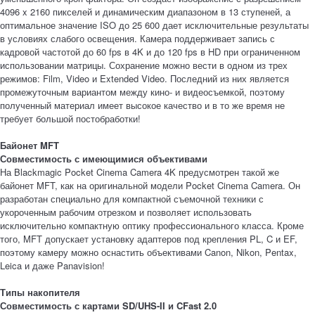
4096 x 2160 пикселей и динамическим диапазоном в 13 ступеней, а
оптимальное значение ISO до 25 600 дает исключительные результаты
в условиях слабого освещения. Камера поддерживает запись с
кадровой частотой до 60 fps в 4K и до 120 fps в HD при ограниченном
использовании матрицы. Сохранение можно вести в одном из трех
режимов: Film, Video и Extended Video. Последний из них является
промежуточным вариантом между кино- и видеосъемкой, поэтому
полученный материал имеет высокое качество и в то же время не
требует большой постобработки!
Байонет MFT
Совместимость с имеющимися объективами
На Blackmagic Pocket Cinema Camera 4K предусмотрен такой же
байонет MFT, как на оригинальной модели Pocket Cinema Camera. Он
разработан специально для компактной съемочной техники с
укороченным рабочим отрезком и позволяет использовать
исключительно компактную оптику профессионального класса. Кроме
того, MFT допускает установку адаптеров под крепления PL, C и EF,
поэтому камеру можно оснастить объективами Canon, Nikon, Pentax,
Leica и даже Panavision!
Типы накопителя
Совместимость с картами SD/UHS-II и CFast 2.0