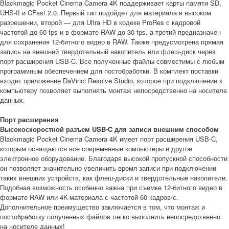
Blackmagic Pocket Cinema Camera 4K поддерживает карты памяти SD,
UHS-II и CFast 2.0. Первый тип подойдет для материала в высоком
разрешении, второй — для Ultra HD в кодеке ProRes с кадровой
частотой до 60 fps и в формате RAW до 30 fps, а третий предназначен
для сохранения 12-битного видео в RAW. Также предусмотрена прямая
запись на внешний твердотельный накопитель или флеш-диск через
порт расширения USB‑C. Все полученные файлы совместимы с любым
программным обеспечением для постобработки. В комплект поставки
входит приложение DaVinci Resolve Studio, которое при подключении к
компьютеру позволяет выполнять монтаж непосредственно на носителе
данных.
Порт расширения
Высокоскоростной разъем USB-C для записи внешним способом
Blackmagic Pocket Cinema Camera 4K имеет порт расширения USB-C,
которым оснащаются все современные компьютеры и другое
электронное оборудование. Благодаря высокой пропускной способности
он позволяет значительно увеличить время записи при подключении
таких внешних устройств, как флеш-диски и твердотельные накопители.
Подобная возможность особенно важна при съемке 12-битного видео в
формате RAW или 4K-материала с частотой 60 кадров/с.
Дополнительное преимущество заключается в том, что монтаж и
постобработку полученных файлов легко выполнить непосредственно
на носителе данных!