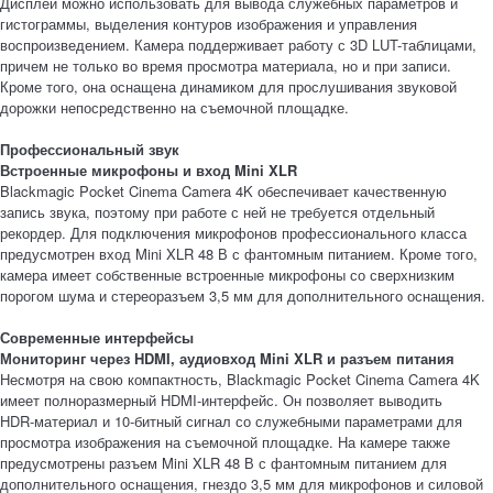
Дисплей можно использовать для вывода служебных параметров и
гистограммы, выделения контуров изображения и управления
воспроизведением. Камера поддерживает работу с 3D LUT-таблицами,
причем не только во время просмотра материала, но и при записи.
Кроме того, она оснащена динамиком для прослушивания звуковой
дорожки непосредственно на съемочной площадке.
Профессиональный звук
Встроенные микрофоны и вход Mini XLR
Blackmagic Pocket Cinema Camera 4K обеспечивает качественную
запись звука, поэтому при работе с ней не требуется отдельный
рекордер. Для подключения микрофонов профессионального класса
предусмотрен вход Mini XLR 48 В с фантомным питанием. Кроме того,
камера имеет собственные встроенные микрофоны со сверхнизким
порогом шума и стереоразъем 3,5 мм для дополнительного оснащения.
Современные интерфейсы
Мониторинг через HDMI, аудиовход
Mini XLR и разъем питания
Несмотря на свою компактность, Blackmagic Pocket Cinema Camera 4K
имеет полноразмерный HDMI-интерфейс. Он позволяет выводить
HDR‑материал и 10‑битный сигнал со служебными параметрами для
просмотра изображения на съемочной площадке. На камере также
предусмотрены разъем Mini XLR 48 В с фантомным питанием для
дополнительного оснащения, гнездо 3,5 мм для микрофонов и силовой