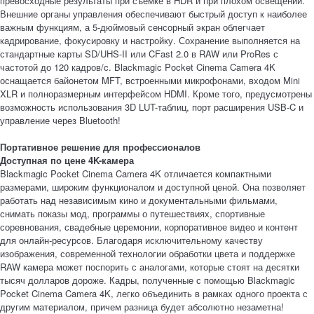
превосходные результаты при съемке в HDR и при плохом освещении.
Внешние органы управления обеспечивают быстрый доступ к наиболее
важным функциям, а 5-дюймовый сенсорный экран облегчает
кадрирование, фокусировку и настройку. Сохранение выполняется на
стандартные карты SD/UHS-II или CFast 2.0 в RAW или ProRes с
частотой до 120 кадров/c. Blackmagic Pocket Cinema Camera 4K
оснащается байонетом MFT, встроенными микрофонами, входом Mini
XLR и полноразмерным интерфейсом HDMI. Кроме того, предусмотрены
возможность использования 3D LUT-таблиц, порт расширения USB‑C и
управление через Bluetooth!
Портативное решение для профессионалов
Доступная по цене 4K-камера
Blackmagic Pocket Cinema Camera 4K отличается компактными
размерами, широким функционалом и доступной ценой. Она позволяет
работать над независимым кино и документальными фильмами,
снимать показы мод, программы о путешествиях, спортивные
соревнования, свадебные церемонии, корпоративное видео и контент
для онлайн-ресурсов. Благодаря исключительному качеству
изображения, современной технологии обработки цвета и поддержке
RAW камера может поспорить с аналогами, которые стоят на десятки
тысяч долларов дороже. Кадры, полученные с помощью Blackmagic
Pocket Cinema Camera 4K, легко объединить в рамках одного проекта с
другим материалом, причем разница будет абсолютно незаметна!