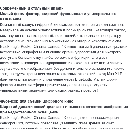
Современный и стильный дизайн
Малый форм-фактор, широкий функционал и универсальное
назначение
Компактный корпус цифровой кинокамеры изготовлен из композитного
материала на основе углепластика и поликарбоната. Благодаря такому
составу он не только прочный, но и легкий, что позволяет оператору
оставаться исключительно мобильным без ущерба качеству съемки.
Blackmagic Pocket Cinema Camera 4K имеет яркий 5-дюймовый дисплей,
встроенные микрофоны и внешние органы управления для быстрого
доступа к большинству наиболее важных функций. Это дает
возможность проверять кадрирование и фокус, а также вести запись
звука вместе с изображением без дополнительного оснащения. Кроме
того, предусмотрены несколько монтажных отверстий, вход Mini XLR с
фантомным питанием и управление через Bluetooth. Малый форм-
фактор и широкая сфера применения делают новую модель
универсальным решением для самых разных проектов!
4K-сенсор для съемки цифрового кино
Широкий динамический диапазон и высокое качество изображения
при недостаточном освещении
Blackmagic Pocket Cinema Camera 4K оснащается полноразмерным
сенсором 4/3, который позволяет увеличить поле зрения за счет
уменьшенного кроп-фактора. Он создает изображение с разрешением